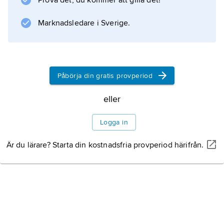
Prova det, du kommer att gilla det!
ULC har till uppgift att förmedla kontakter dels
mellan olika forskare, dels mellan forskare och
Marknadsledare i Sverige.
samhället i övrigt. Det karakteriseras av tre
forskningsprofiler: svensk livsmedelskvalitet,
folkhälsoaspekter på svenska livsmedel samt
kvalitetsproblem inom livsmedelsområdet från
Påbörja din gratis provperiod
internationell synpunkt.
eller
Logga in
Information om artikeln
Är du lärare? Starta din kostnadsfria provperiod härifrån.