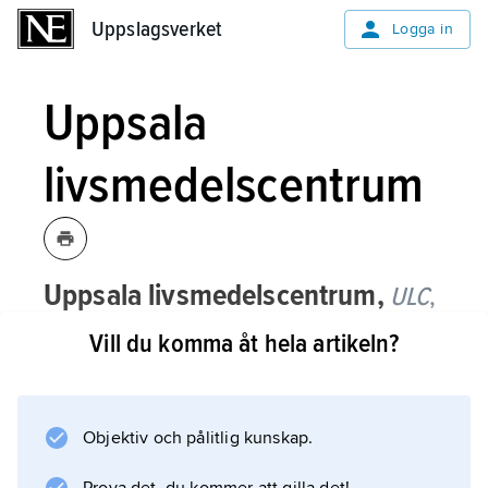
Uppslagsverket
Uppslagsverket
Logga in
Uppsala
livsmedelscentrum
Uppsala livsmedelscentrum,
ULC
,
Uppsala, organ, bildat 1989, för
Vill du komma åt hela artikeln?
samarbete på livsmedelsområdet
mellan Sveriges lantbruksuniversitet,
Uppsala universitet och
Objektiv och pålitlig kunskap.
Livsmedelsverket.