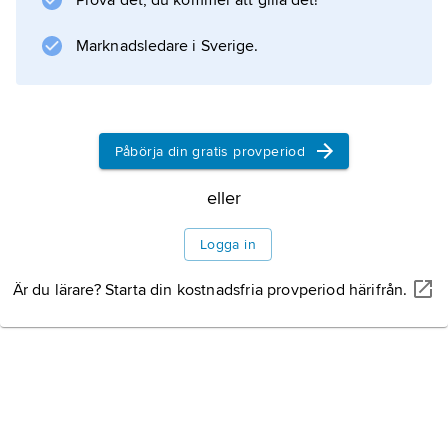
Information om artikeln
Prova det, du kommer att gilla det!
Marknadsledare i Sverige.
Påbörja din gratis provperiod
eller
Logga in
Är du lärare? Starta din kostnadsfria provperiod härifrån.