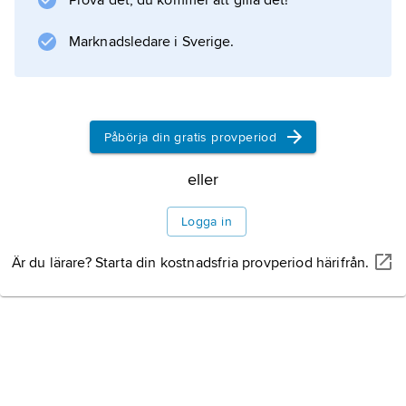
Prova det, du kommer att gilla det!
Marknadsledare i Sverige.
Påbörja din gratis provperiod
eller
Logga in
Är du lärare? Starta din kostnadsfria provperiod härifrån.