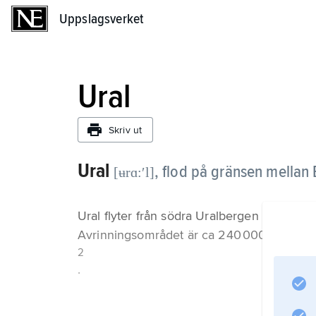
Uppslagsverket
Uppslagsverket
Ural
Skriv ut
Ural
,
flod på gränsen mellan 
[ʉrɑ:ʹl]
Ural flyter från södra Uralbergen i Ryssla
Avrinningsområdet är ca 240 000 km
2
.