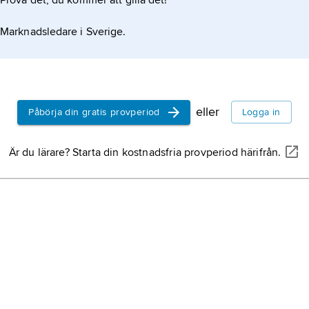
Prova det, du kommer att gilla det!
Marknadsledare i Sverige.
eller
Påbörja din gratis provperiod
Logga in
Är du lärare? Starta din kostnadsfria provperiod härifrån.