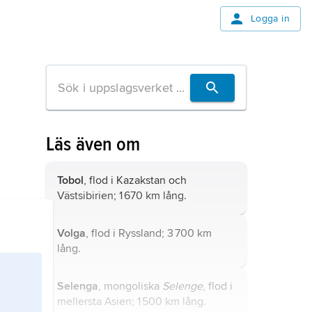
Logga in
Läs även om
Tobol
, flod i Kazakstan och
Västsibirien; 1 670 km lång.
Volga
, flod i Ryssland; 3 700 km
lång.
Selenga
, mongoliska
Selenge
, flod i
mellersta Asien; 1 500 km lång.