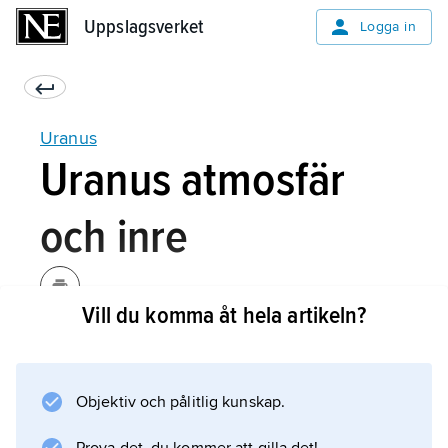
Uppslagsverket
Uppslagsverket
Logga in
Uranus
Uranus atmosfär
och inre
Vill du komma åt hela artikeln?
Uranus inre tros i hög grad likna den
avlägsnare systerplaneten Neptunus med i
huvudsak vätskeformigt material dominerat av
Objektiv och pålitlig kunskap.
vatten, där partiklar av metall och sten är
uppblandade. I ett tjockt ytlager inklusive