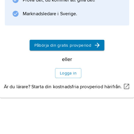
Prova det, du kommer att gilla det!
atmosfären dominerar väte och helium. Till
Marknadsledare i Sverige.
skillnad från Neptunus har Uranus ingen
märkbar utstrålning av egen värme. En olikhet
Påbörja din gratis provperiod
Information om artikeln
eller
Logga in
Är du lärare? Starta din kostnadsfria provperiod härifrån.