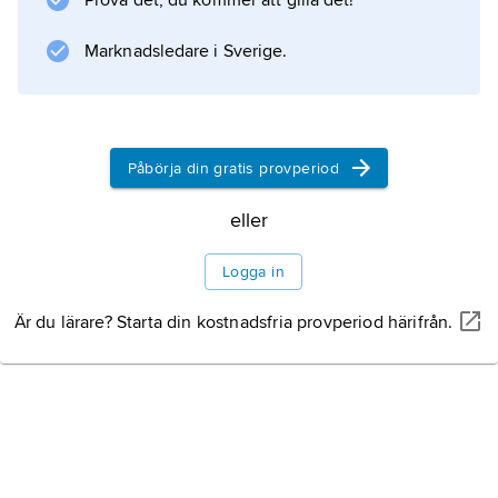
Prova det, du kommer att gilla det!
.
Marknadsledare i Sverige.
Information om artikeln
Påbörja din gratis provperiod
eller
Logga in
Är du lärare? Starta din kostnadsfria provperiod härifrån.