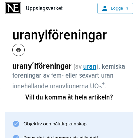
Uppslagsverket
Uppslagsverket
Logga in
uranylföreningar
uranyʹlföreningar
(av
uran
)
,
kemiska
föreningar av fem- eller sexvärt uran
+
innehållande uranyljonerna UO
,
2
2+
Vill du komma åt hela artikeln?
dioxouran(V)jon, eller UO
,
2
dioxouran(
VI
)jon.
Se även
Objektiv och pålitlig kunskap.
uran