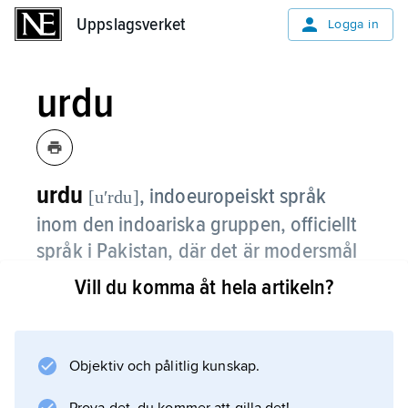
Uppslagsverket
Uppslagsverket
Logga in
urdu
urdu
,
indoeuropeiskt språk
[uʹrdu]
inom den indoariska gruppen, officiellt
språk i Pakistan, där det är modersmål
för cirka 19 miljoner (2022).
Vill du komma åt hela artikeln?
I Indien talas det av 53 miljoner. Benämningen
urdu
är ett turkiskt ord i persisk form. Det betyder
Objektiv och pålitlig kunskap.
egentligen ’läger’, ’bazar’ och började