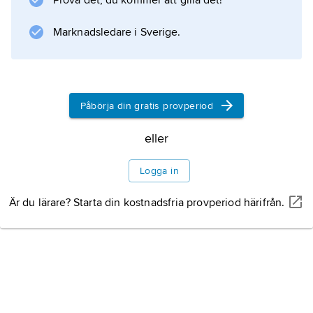
Prova det, du kommer att gilla det!
Marknadsledare i Sverige.
Påbörja din gratis provperiod
eller
Logga in
Är du lärare? Starta din kostnadsfria provperiod härifrån.