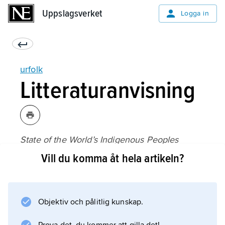
Uppslagsverket
Uppslagsverket
Logga in
urfolk
Litteraturanvisning
State of the World’s Indigenous Peoples
, utgiven av FN (2009);
Vill du komma åt hela artikeln?
Objektiv och pålitlig kunskap.
Information om artikeln