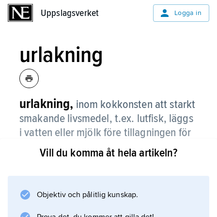
Uppslagsverket
Uppslagsverket
Logga in
urlakning
urlakning,
inom kokkonsten att starkt
smakande livsmedel, t.ex. lutfisk, läggs
i vatten eller mjölk före tillagningen för
att dra ut exempelvis överflödig sälta.
Vill du komma åt hela artikeln?
Objektiv och pålitlig kunskap.
Information om artikeln