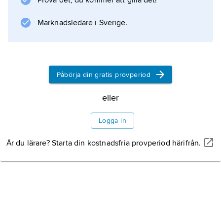
Prova det, du kommer att gilla det!
Marknadsledare i Sverige.
Påbörja din gratis provperiod
eller
Logga in
Är du lärare? Starta din kostnadsfria provperiod härifrån.