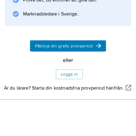
Prova det, du kommer att gilla det!
enda nyarameiska språk som har eget
skriftspråk.
Marknadsledare i Sverige.
Information om artikeln
Påbörja din gratis provperiod
eller
Logga in
Är du lärare? Starta din kostnadsfria provperiod härifrån.