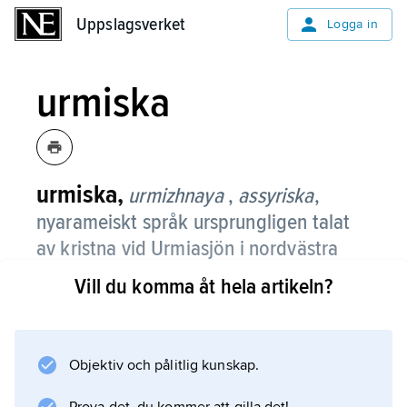
Uppslagsverket
Uppslagsverket
Logga in
urmiska
urmiska,
urmizhnaya
,
assyriska
,
nyarameiskt språk ursprungligen talat
av kristna vid Urmiasjön i nordvästra
Iran, där det skapades i början av 1800-
Vill du komma åt hela artikeln?
talet av amerikanska missionärer.
De flesta talarna finns numera i Teheran samt i
andra länder i Mellanöstern, i Europa och
Objektiv och pålitlig kunskap.
USA, sammanlagt ca 170 000. Urmiskan är det