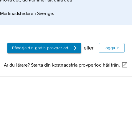
Prova det, du kommer att gilla det!
Marknadsledare i Sverige.
eller
Påbörja din gratis provperiod
Logga in
Är du lärare? Starta din kostnadsfria provperiod härifrån.