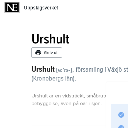
Uppslagsverket
Uppslagsverket
Urshult
Skriv ut
Urshult
,
församling i Växjö 
[ʉ:ʹrs-]
(Kronobergs län).
Urshult är en vidsträckt, småbruten skog
bebyggelse, även på öar i sjön.