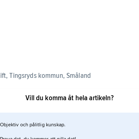
stift, Tingsryds kommun, Småland
Vill du komma åt hela artikeln?
sbygd söder om sjön Åsnen med jämnt spridd
Objektiv och pålitlig kunskap.