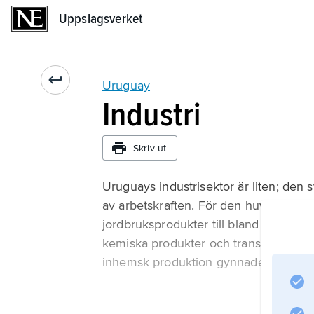
Uppslagsverket
Uppslagsverket
Uruguay
Industri
Skriv ut
Uruguays industrisektor är liten; den 
av arbetskraften. För den huvudsaklig
jordbruksprodukter till bland annat livs
kemiska produkter och transportutrustn
inhemsk produktion gynnade