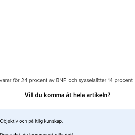
svarar för 24 procent av BNP och sysselsätter 14 procent
a produktionen svarar industri som förädlar
Vill du komma åt hela artikeln?
medel, textilier, tobak och skor. Även oljederivat,
ing tillverkas. Program för att ersätta import med
Objektiv och pålitlig kunskap.