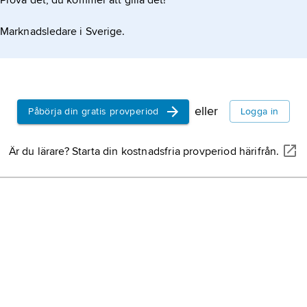
Prova det, du kommer att gilla det!
Marknadsledare i Sverige.
eller
Påbörja din gratis provperiod
Logga in
Är du lärare? Starta din kostnadsfria provperiod härifrån.