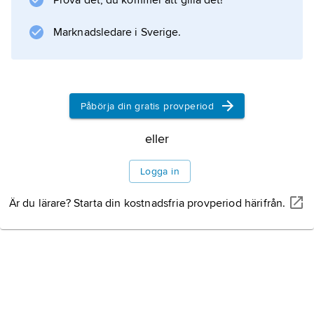
Prova det, du kommer att gilla det!
till Nordamerika medförde de sina egna
danser. Engelsmännens square dances utövas
Marknadsledare i Sverige.
alltjämt. Västkusten
Påbörja din gratis provperiod
Information om artikeln
eller
Logga in
Är du lärare? Starta din kostnadsfria provperiod härifrån.