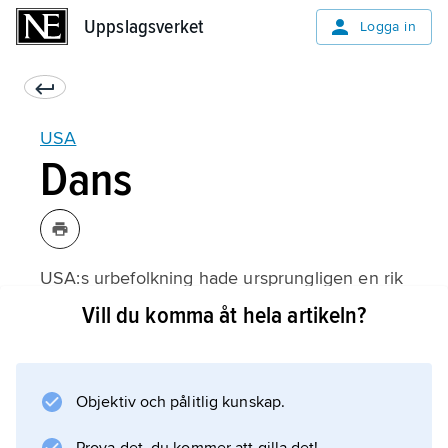
Uppslagsverket
Uppslagsverket
Logga in
USA
Dans
USA:s urbefolkning hade ursprungligen en rik
danskultur, centrerad kring religion och
Vill du komma åt hela artikeln?
företeelser som krig, jakt, sol och regn. Bland
de större stammarna lever rester kvar av de
ärvda danserna; se
Objektiv och pålitlig kunskap.
Amerikas urbefolkning
(Musik och dans). När européerna invandrade