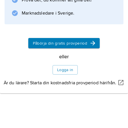
Prova det, du kommer att gilla det!
George Washington Cables
berättelser från New Orleans,
Marknadsledare i Sverige.
William Dean Howells
samhällsromaner och
Mark Twains
Påbörja din gratis provperiod
folkliga berättelser om livet vid och på
Mississippi. Howells blev dessutom
eller
realismens ledande teoretiker och
Logga in
Är du lärare? Starta din kostnadsfria provperiod härifrån.
Information om artikeln