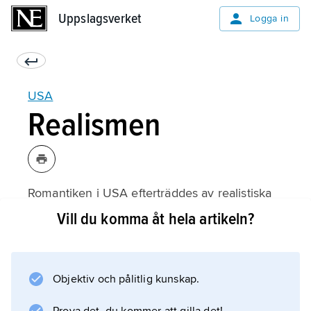
Uppslagsverket
Uppslagsverket
Logga in
USA
Realismen
Romantiken i USA efterträddes av realistiska
strömningar. Dessa kunde ta sig olika uttryck,
Vill du komma åt hela artikeln?
som i
Bret Hartes
skildringar från gruvarbetarlägren,
Objektiv och pålitlig kunskap.
Joel Chandler Harris
klassiska historier ur de svartas folkkultur,