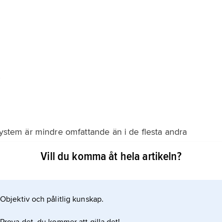
r
system är mindre omfattande än i de flesta andra
skydd vid sjukdom. Den som saknar stadig anknytning till
Vill du komma åt hela artikeln?
 lösning på försäkringsbehovet. Sedan länge har de
 försäkringar. Det var dock tidigare inte
Objektiv och pålitlig kunskap.