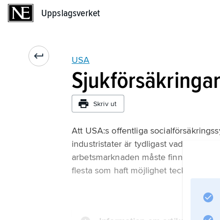
Uppslagsverket
Uppslagsverket
USA
Sjukförsäkringa
Skriv ut
Att USA:s offentliga socialförsäkrings
industristater är tydligast vad gäller 
arbetsmarknaden måste finna en egen
flesta som haft möjlighet tecknat extra