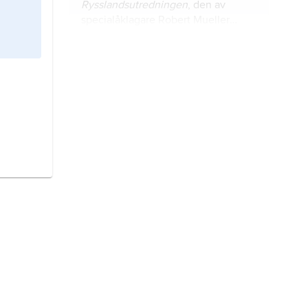
Rysslandsutredningen
, den av
specialåklagare Robert Mueller
(1944–2026) genomförda
undersökningen av relationen
Kansas
, förkortat
KS
, delstat i
mellan Ryssland och Donald Trump i
Mellanvästern, USA.
samband med det amerikanska
presidentvalet 2016.
Ohio
, förkortat
OH
, delstat i USA.