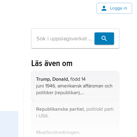
Logga in
Läs även om
Trump,
Donald,
född 14
juni 1946, amerikansk affärsman och
politiker (republikan),
president 2017–21 och sedan 2025.
Republikanska partiet,
politiskt parti
i USA.
Muellerutredningen,