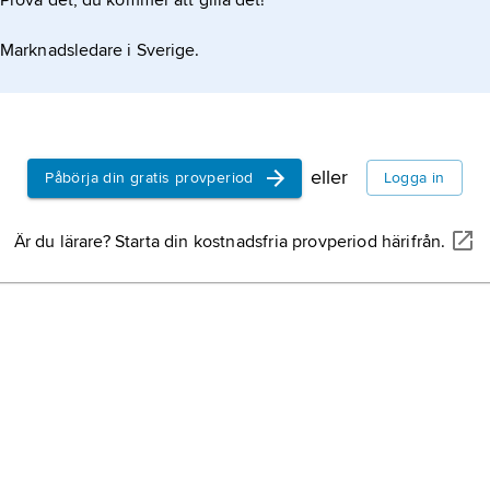
Prova det, du kommer att gilla det!
Marknadsledare i Sverige.
eller
Påbörja din gratis provperiod
Logga in
Är du lärare? Starta din kostnadsfria provperiod härifrån.