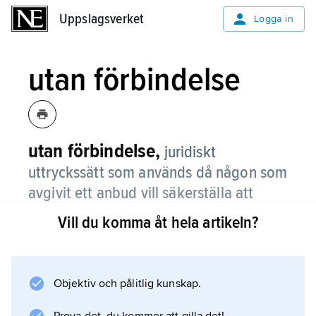
Uppslagsverket
Uppslagsverket
Logga in
utan förbindelse
utan förbindelse,
juridiskt
uttryckssätt som används då någon som
avgivit ett anbud vill säkerställa att
anbudet inte kan uppfattas som
Vill du komma åt hela artikeln?
bindande utan fritt kan återkallas.
Objektiv och pålitlig kunskap.