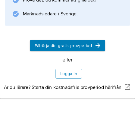
Prova det, du kommer att gilla det!
Information om artikeln
Marknadsledare i Sverige.
Påbörja din gratis provperiod
eller
Logga in
Är du lärare? Starta din kostnadsfria provperiod härifrån.