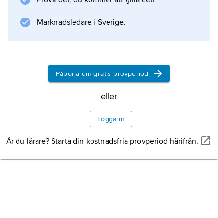
Prova det, du kommer att gilla det!
Marknadsledare i Sverige.
Påbörja din gratis provperiod
eller
Logga in
Är du lärare? Starta din kostnadsfria provperiod härifrån.