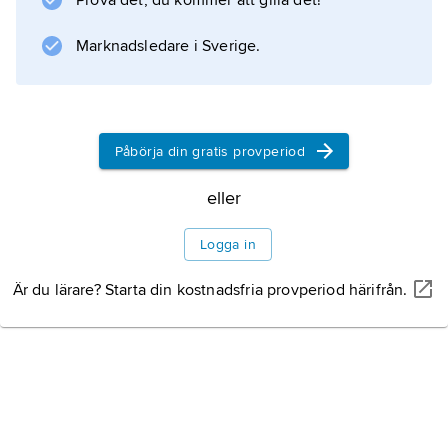
Prova det, du kommer att gilla det!
Marknadsledare i Sverige.
Påbörja din gratis provperiod
eller
Logga in
Är du lärare? Starta din kostnadsfria provperiod härifrån.