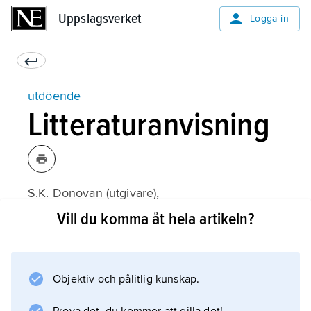
Uppslagsverket
Uppslagsverket
Logga in
utdöende
Litteraturanvisning
S.K. Donovan (utgivare),
Mass Extinctions: Processes and Evidence
Vill du komma åt hela artikeln?
(1989);
Objektiv och pålitlig kunskap.
Information om artikeln