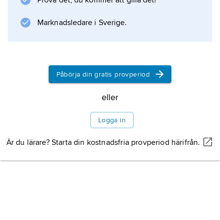
Prova det, du kommer att gilla det!
stomme för broderiet.
Marknadsledare i Sverige.
Information om artikeln
Påbörja din gratis provperiod
eller
Logga in
Är du lärare? Starta din kostnadsfria provperiod härifrån.