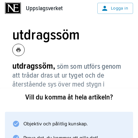
Uppslagsverket
Uppslagsverket
Logga in
utdragssöm
utdragssöm,
söm som utförs genom
att trådar dras ut ur tyget och de
återstående sys över med stygn i
mönster.
Vill du komma åt hela artikeln?
I
dubbel utdragssöm
dras trådar ut på tygets båda ledder, ibland på
Objektiv och pålitlig kunskap.
visst avstånd från varann, bildande ett nät som