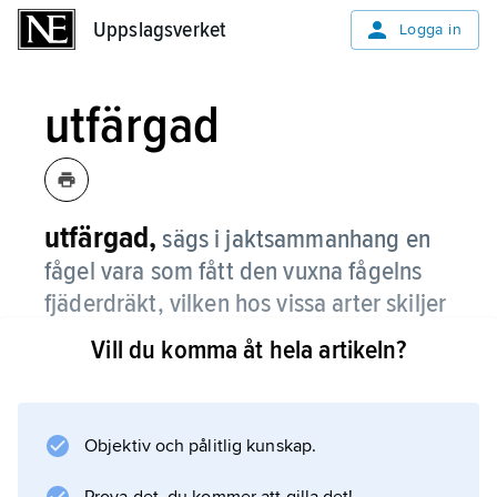
Uppslagsverket
Uppslagsverket
Logga in
utfärgad
utfärgad,
sägs i jaktsammanhang en
fågel vara som fått den vuxna fågelns
fjäderdräkt, vilken hos vissa arter skiljer
sig starkt från ungfågelns.
Vill du komma åt hela artikeln?
Objektiv och pålitlig kunskap.
Information om artikeln