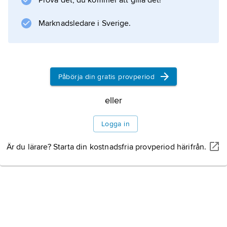
Prova det, du kommer att gilla det!
Marknadsledare i Sverige.
Påbörja din gratis provperiod
eller
Logga in
Är du lärare? Starta din kostnadsfria provperiod härifrån.