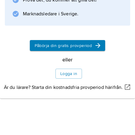
Prova det, du kommer att gilla det!
Huvudprincipen är dock att skatteunderlaget
inte endast ska utgöras av
Marknadsledare i Sverige.
konsumtionsutgifter som finansieras med en
persons löpande
Påbörja din gratis provperiod
Information om artikeln
eller
Logga in
Är du lärare? Starta din kostnadsfria provperiod härifrån.