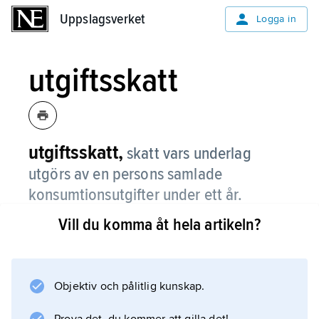
Uppslagsverket
Uppslagsverket
Logga in
utgiftsskatt
utgiftsskatt,
skatt vars underlag
utgörs av en persons samlade
konsumtionsutgifter under ett år.
Vill du komma åt hela artikeln?
Utgiftsskatten är således inte en indirekt skatt
som träffar omsättningen av enstaka varor
eller tjänster. Eftersom skatten läggs på en
persons samlade utgifter kan den göras
Objektiv och pålitlig kunskap.
progressiv. Skatten kan utformas på olika sätt.