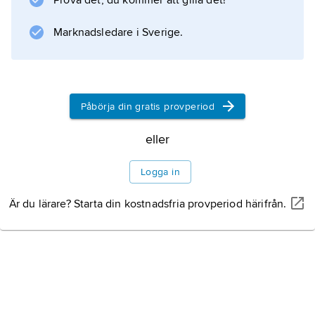
Prova det, du kommer att gilla det!
arbetsinriktad rehabilitering. Antidepressiva
läkemedel har en omtvistad roll och påverkar
Marknadsledare i Sverige.
inte sjukdomsförloppet vid
utmattningssyndrom, men de kan
Påbörja din gratis provperiod
eller
Information om artikeln
Logga in
Är du lärare? Starta din kostnadsfria provperiod härifrån.