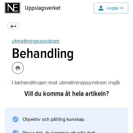
Uppslagsverket
Uppslagsverket
Logga in
utmattningssyndrom
Behandling
I behandlingen mot utmattningssyndrom ingår
åtgärder mot identifierade stressfaktorer,
Vill du komma åt hela artikeln?
rådgivning beträffande levnadsvanor där
fysisk aktivitet i anpassad grad har en
framträdande roll, olika gruppbehandlingar,
Objektiv och pålitlig kunskap.
exempelvis stresshantering, sömnskola,
psykoterapi individuellt eller i grupp, samt