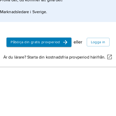
Prova det, du kommer att gilla det!
Marknadsledare i Sverige.
eller
Påbörja din gratis provperiod
Logga in
Är du lärare? Starta din kostnadsfria provperiod härifrån.