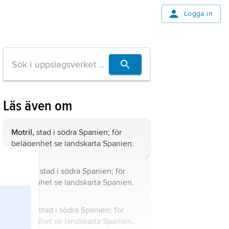
Logga in
Läs även om
Motril,
stad i södra Spanien; för
belägenhet se landskarta
Spanien
.
Úbeda,
stad i södra Spanien; för
belägenhet se landskarta
Spanien
.
Bailén,
stad i södra Spanien; för
belägenhet se landskarta
Spanien
.