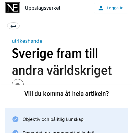
Uppslagsverket
Uppslagsverket
Logga in
utrikeshandel
Sverige fram till
andra världskriget
Vill du komma åt hela artikeln?
Sedan 1871 har det i Sverige funnits en
systematisk utrikeshandelsstatistik, men i
ekonomisk-historisk forskning har det i viss
Objektiv och pålitlig kunskap.
utsträckning varit möjligt att rekonstruera även
tidigare utrikeshandel. Fram till mitten av