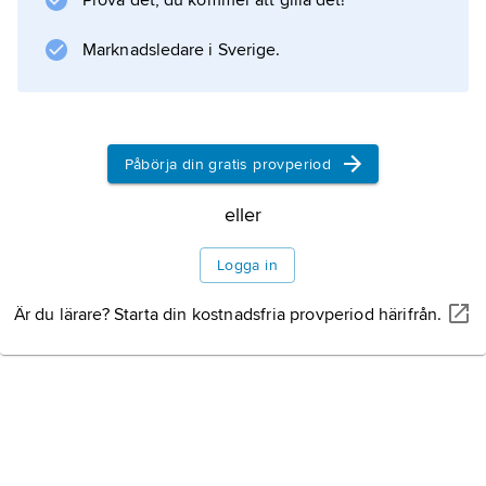
Prova det, du kommer att gilla det!
1800-talet var det endast marginella
Marknadsledare i Sverige.
kvantiteter av den svenska befolkningens
produktion och konsumtion som haft utländskt
ursprung eller som avsatts
Påbörja din gratis provperiod
eller
Information om artikeln
Logga in
Är du lärare? Starta din kostnadsfria provperiod härifrån.