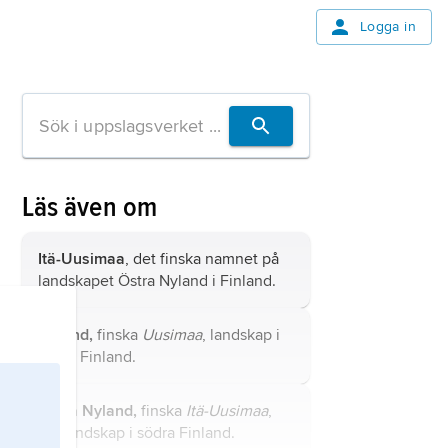
Logga in
Läs även om
Itä-Uusimaa
, det finska namnet på
landskapet
Östra Nyland
i Finland.
Nyland,
finska
Uusimaa
, landskap i
södra Finland.
Östra Nyland,
finska
Itä-Uusimaa
,
f.d. landskap i södra Finland.