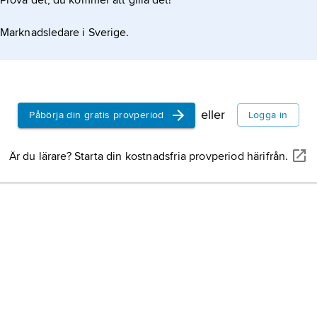
Prova det, du kommer att gilla det!
Marknadsledare i Sverige.
eller
Påbörja din gratis provperiod
Logga in
Är du lärare? Starta din kostnadsfria provperiod härifrån.