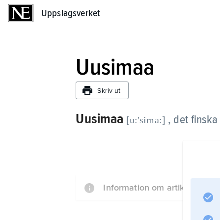
Uppslagsverket
Uppslagsverket
Uusimaa
Skriv ut
Uusimaa
, det finsk
[u:ʹsima:]
Information om artikeln