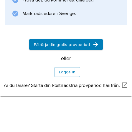
Prova det, du kommer att gilla det!
Sverige måste hänsyn i allmänhet tas till data
Marknadsledare i Sverige.
från hela norra Europa och Norska havet. Den
synoptiska metoden förutsätter tillgång till
Påbörja din gratis provperiod
Information om artikeln
eller
Logga in
Är du lärare? Starta din kostnadsfria provperiod härifrån.