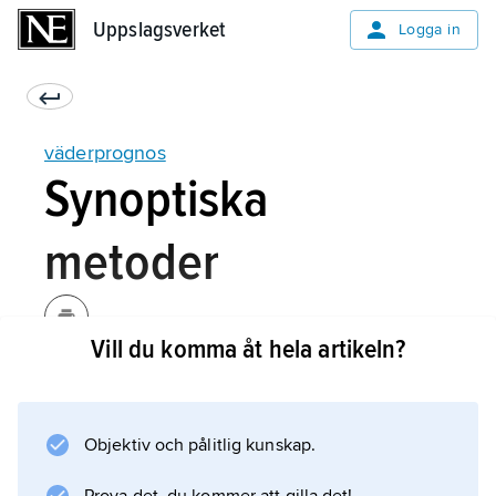
Uppslagsverket
Uppslagsverket
Logga in
väderprognos
Synoptiska
metoder
Vill du komma åt hela artikeln?
Synoptiska metoder för väderprognos, liksom
övriga metoder, kartlägger vädret och följer
hur vädersystemen rör sig och utvecklas. För
Objektiv och pålitlig kunskap.
både synoptiska och numeriska metoder
gäller att för en tolvtimmarsprognos för