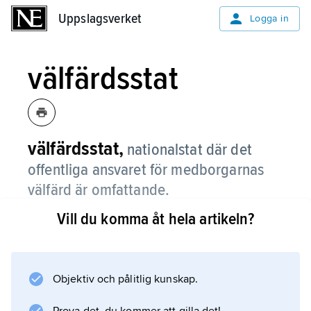
Uppslagsverket
Uppslagsverket
Logga in
välfärdsstat
välfärdsstat,
nationalstat där det
offentliga ansvaret för medborgarnas
välfärd är omfattande.
Vill du komma åt hela artikeln?
Termen välfärdsstat används både i en vid och
i en snäv mening, där man i det förra fallet
avser nationalstaten i sig medan man i det
senare fallet fokuserar på de offentliga
Objektiv och pålitlig kunskap.
välfärdsarrangemangen, såsom