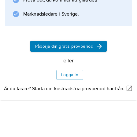
Prova det, du kommer att gilla det!
socialförsäkringar, bidrag, sjukvård, social
service och utbildning. När man talar om
Marknadsledare i Sverige.
välfärdsstatens kris kan man avse
Påbörja din gratis provperiod
Information om artikeln
eller
Logga in
Är du lärare? Starta din kostnadsfria provperiod härifrån.