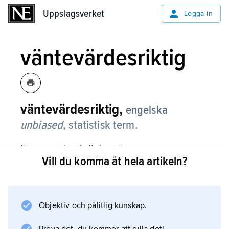
Uppslagsverket
Uppslagsverket
Logga in
väntevärdesriktig
väntevärdesriktig,
engelska
unbiased
,
statistisk term.
En parameterskattning sägs vara
Vill du komma åt hela artikeln?
väntevärdesriktig om skattningsproceduren
vid upprepad användning skattar rätt i
genomsnitt i långa loppet. Med andra ord skall
skattningen ha det eftersträvade, okända
Objektiv och pålitlig kunskap.
parametervärdet som väntevärde; annars