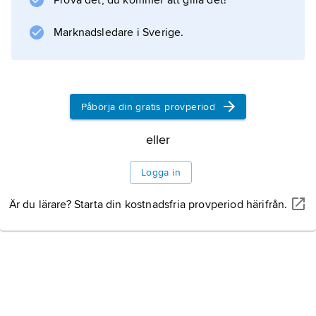
Prova det, du kommer att gilla det!
föreligger en bias. Nämnaren
n
Marknadsledare i Sverige.
–1 i stället för antalet
n
i stickprovsvariansen
Påbörja din gratis provperiod
eller
Information om artikeln
Logga in
Är du lärare? Starta din kostnadsfria provperiod härifrån.