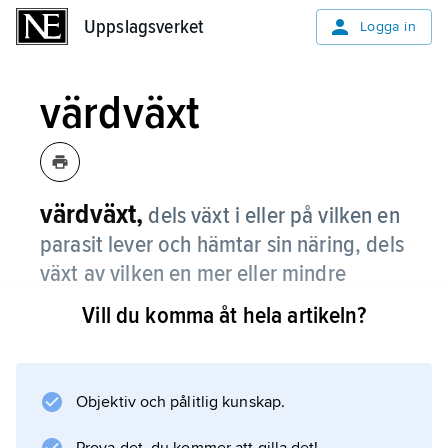
Uppslagsverket
Uppslagsverket
Logga in
värdväxt
värdväxt,
dels växt i eller på vilken en
parasit lever och hämtar sin näring, dels
växt av vilken en mer eller mindre
specialiserad växtätande insekt eller
Vill du komma åt hela artikeln?
annat ryggradslöst djur är beroende för
sin föda.
Objektiv och pålitlig kunskap.