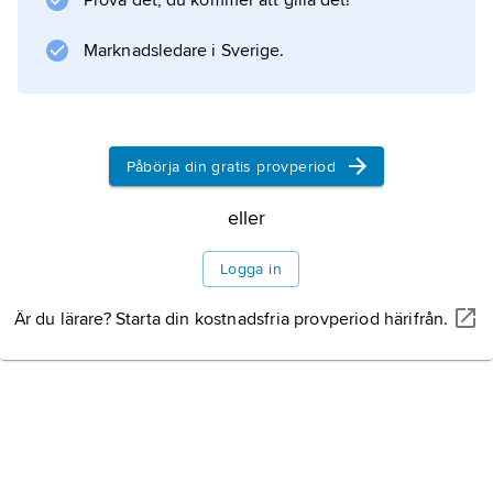
Prova det, du kommer att gilla det!
Information om artikeln
Marknadsledare i Sverige.
Påbörja din gratis provperiod
eller
Logga in
Är du lärare? Starta din kostnadsfria provperiod härifrån.