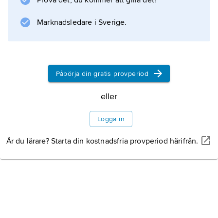
Prova det, du kommer att gilla det!
Marknadsledare i Sverige.
Påbörja din gratis provperiod
eller
Logga in
Är du lärare? Starta din kostnadsfria provperiod härifrån.