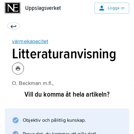
Uppslagsverket
Uppslagsverket
Logga in
värmekapacitet
Litteraturanvisning
O. Beckman m.fl.,
Energilära
Vill du komma åt hela artikeln?
(3:e upplagan 1991).
Objektiv och pålitlig kunskap.
Information om artikeln