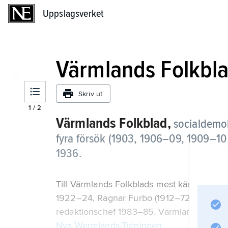
Uppslagsverket
Uppslagsverket
Värmlands Folkbl
Skriv ut
1
/
2
Värmlands Folkblad,
socialdemok
fyra försök (1903, 1906–09, 1909–10 
1936.
Till Värmlands Folkblads mest kända medar
1922–24, Ragnar Furbo (1912–72), chefred
redaktionschef 1983–85. Värmlands Folkblad
Nya Wermlands-Tidningen