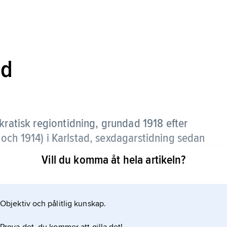
ad
ratisk regiontidning, grundad 1918 efter
och 1914) i Karlstad, sexdagarstidning sedan
Vill du komma åt hela artikeln?
betare hör Karl Fredriksson (”Nordens Karlsson”)
aktör 1958–72 och Rolf Alsing (1948–2026),
Objektiv och pålitlig kunskap.
 såldes 2017 av den lokala arbetarrörelsen till