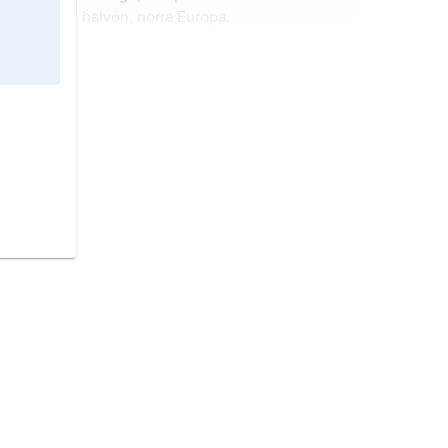
halvön, norra Europa.
Norge,
stat i Nordeuropa.
Danmark,
stat i Nordeuropa.
Iran,
stat i Mellanöstern.
Finland,
stat i Nordeuropa.
Storbritannien,
stat i västra Europa.
Frankrike,
stat i Västeuropa.