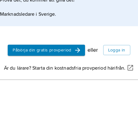
Prova det, du kommer att gilla det!
Marknadsledare i Sverige.
eller
Påbörja din gratis provperiod
Logga in
Är du lärare? Starta din kostnadsfria provperiod härifrån.