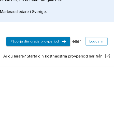
Prova det, du kommer att gilla det!
Marknadsledare i Sverige.
eller
Påbörja din gratis provperiod
Logga in
Är du lärare? Starta din kostnadsfria provperiod härifrån.