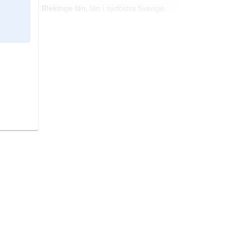
Blekinge län,
län i sydöstra Sverige.
Södermanlands län,
län i östra
Svealand.
Västmanlands län,
län i mellersta
delen av norra Svealand.
Dalarnas län,
tidigare
Kopparbergs
län
, län i nordvästra Svealand.
Östergötlands län,
län i nordöstra
Götaland.
Uppsala län,
län i nordöstra
Svealand.