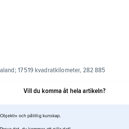
ealand; 17 519 kvadratkilometer, 282 885
Vill du komma åt hela artikeln?
d (undantaget två områden i sydöst som hör till
mt två mindre i Dalsland och Dalarna. Länet är
ensstad är Karlstad. Länet bildades 1779, då det
Objektiv och pålitlig kunskap.