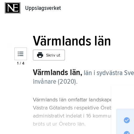
Uppslagsverket
Uppslagsverket
Värmlands län
Skriv ut
1
/
4
Värmlands län,
län i sydvästra Sv
invånare (2020).
Värmlands län omfattar landskapet Värmlan
Västra Götalands respektive Örebro län) sa
administrativt indelat i 16 kommuner. Resid
bröts ut ur Örebro län.