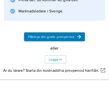
Prova det, du kommer att gilla det!
Stockholm. I södra delen, på Norra
Djurgården, ligger Stockholms viktigaste
Marknadsledare i Sverige.
hamnar: Värtahamnen, Frihamnen och
oljehamnen. Vattnet där förorenas från
Påbörja din gratis provperiod
Information om artikeln
eller
Logga in
Är du lärare? Starta din kostnadsfria provperiod härifrån.