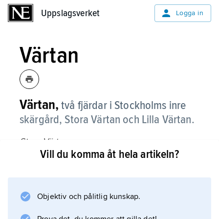
Uppslagsverket
Uppslagsverket
Logga in
Värtan
Värtan,
två fjärdar i Stockholms inre
skärgård, Stora Värtan och Lilla Värtan.
Stora Värtan
Vill du komma åt hela artikeln?
utbreder sig norrut från nordvästra Lidingö
och har förbindelse med Askrikefjärden i
öster. Vid Djursholm övergår den i
Lilla Värtan
Objektiv och pålitlig kunskap.
, som bildar ett sund mellan Lidingö och