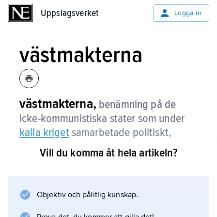
Uppslagsverket
Uppslagsverket
Logga in
västmakterna
västmakterna,
benämning på de
icke-kommunistiska stater som under
kalla kriget
samarbetade politiskt,
ekonomiskt och militärt inom ramen för
Vill du komma åt hela artikeln?
organ som Nato, EG och G7.
Som en följd av upprättandet av bredare
internationella samarbetsformer är termen nu
Objektiv och pålitlig kunskap.
delvis föråldrad. Den anses emellertid ha