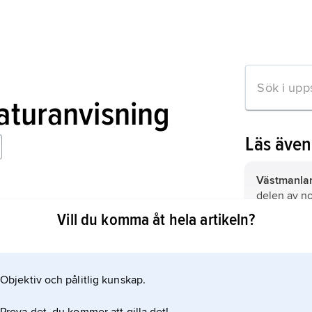
raturanvisning
Läs äve
Västmanlan
delen av no
Vill du komma åt hela artikeln?
Arboga,
kommun och tätort (stad) i
Närke och 
mation om artikeln
(Västmanlan
Objektiv och pålitlig kunskap.
Dalarna,
äl