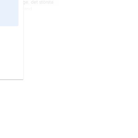
Mellansverige, det största
aste i Svealand.
andskap väster om
nd,
landskap i Götaland.
and,
Sörmland
, landskap
skap i Svealand.
landskap i Svealand.
d,
landskap i Norrland.