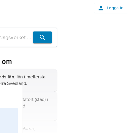
Logga in
n om
ds län,
län i mellersta
rra Svealand.
Västmanland
ds län).
dre form
Dalarne
,