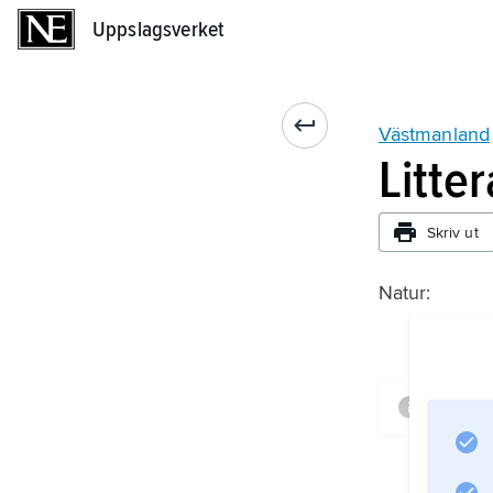
Uppslagsverket
Uppslagsverket
Västmanland
Litte
Skriv ut
Natur:
Infor