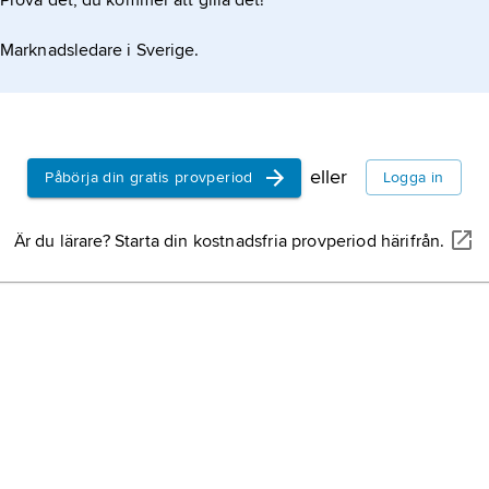
Prova det, du kommer att gilla det!
landskap i 
och nordlig
Marknadsledare i Sverige.
Dalsland,
l
Vänern.
Östergötla
eller
Påbörja din gratis provperiod
Logga in
Södermanl
Är du lärare? Starta din kostnadsfria provperiod härifrån.
i Svealand.
Närke,
land
Värmland,
Hälsinglan