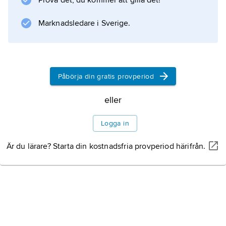
Prova det, du kommer att gilla det!
modellen, Schrödinger-ekvationen, som
utvecklades omkring 1925, gav samma
Marknadsledare i Sverige.
resultat som Bohrs modell men var mer
Påbörja din gratis provperiod
Information om artikeln
eller
Logga in
Är du lärare? Starta din kostnadsfria provperiod härifrån.