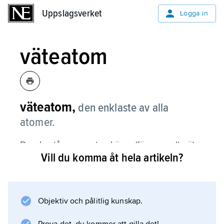
Uppslagsverket
Uppslagsverket
Logga in
väteatom
väteatom,
den enklaste av alla
atomer.
Den består av en atomkärna (för normalt väte,
Vill du komma åt hela artikeln?
protium
, med en proton) och en enda elektron. Den
första teorin för väteatomen, som uppställdes
av Niels Bohr 1913, kunde ”förklara” bl.a.
Objektiv och pålitlig kunskap.
vätets linjespektrum. Den kvantmekaniska