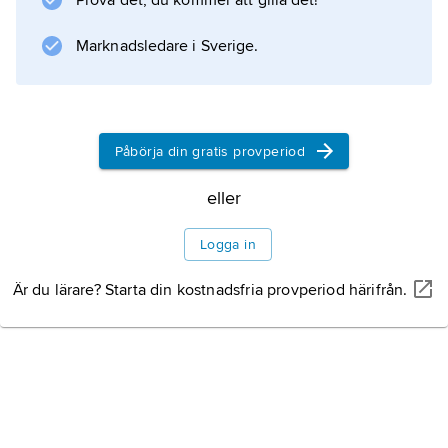
Prova det, du kommer att gilla det!
Marknadsledare i Sverige.
Information om artikeln
Påbörja din gratis provperiod
eller
Logga in
Är du lärare? Starta din kostnadsfria provperiod härifrån.