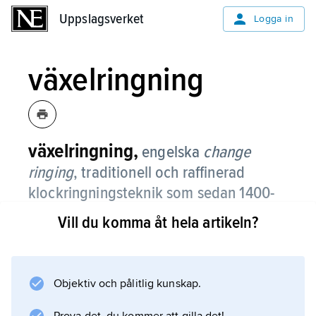
Uppslagsverket
Uppslagsverket
Logga in
växelringning
växelringning,
engelska
change
ringing
,
traditionell och raffinerad
klockringningsteknik som sedan 1400-
talet utvecklats i England.
Vill du komma åt hela artikeln?
Den tillämpas även i andra engelskspråkiga
länder och förknippas särskilt med den
anglikanska kyrkogemenskapen.
Objektiv och pålitlig kunskap.
Växelringning kräver 4–12 klockor i olika