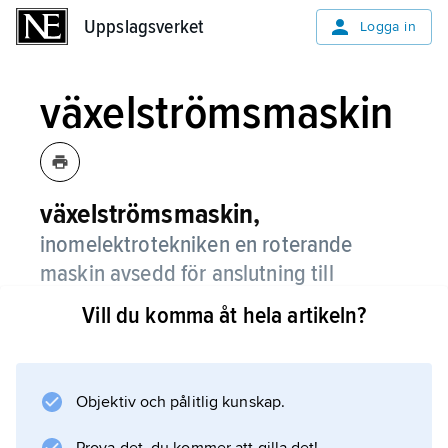
Uppslagsverket
Uppslagsverket
Logga in
växelströmsmaskin
växelströmsmaskin,
inomelektrotekniken en roterande
maskin avsedd för anslutning till
växelspänning.
Vill du komma åt hela artikeln?
Alla elektriska maskiner kan i princip
användas antingen som generatorer eller som
motorer, även om vissa typer av praktiska skäl
Objektiv och pålitlig kunskap.
är mer lämpade för det ena eller andra