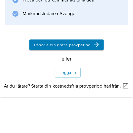
Prova det, du kommer att gilla det!
driftfallet. De olika maskinslagen kan grovt
delas in i kategorierna
Marknadsledare i Sverige.
synkronmaskiner
,
asynkronmaskiner
och
Påbörja din gratis provperiod
växelströms kommutatormaskiner
. Se vidare
eller
elektriska maskiner
Logga in
.
Är du lärare? Starta din kostnadsfria provperiod härifrån.
Information om artikeln