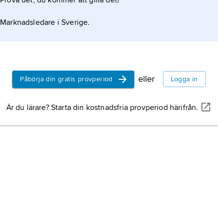
Prova det, du kommer att gilla det!
Marknadsledare i Sverige.
eller
Påbörja din gratis provperiod
Logga in
Är du lärare? Starta din kostnadsfria provperiod härifrån.