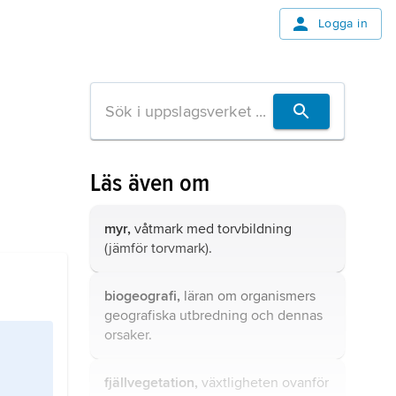
Logga in
Läs även om
myr,
våtmark med torvbildning
(jämför
torvmark
).
biogeografi,
läran om organismers
geografiska utbredning och dennas
orsaker.
fjällvegetation,
växtligheten ovanför