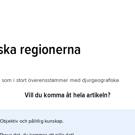
ska regionerna
n, som i stort överensstämmer med djurgeografiska
tionshistorisk bakgrund. Särskilt gäller detta Australien
Vill du komma åt hela artikeln?
 av att dessa områden varit isolerade under hela eller
Objektiv och pålitlig kunskap.