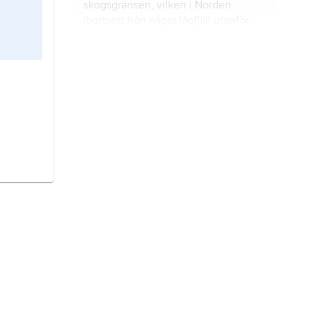
skogsgränsen, vilken i Norden
(bortsett från några lågfjäll utanför
fjällkedjan) bildas av fjällbjörkskog.
djurgeografi,
zoogeografi
, den del
av biogeografin som behandlar
djurens geografiska utbredning (förr
och nu) och de bakomliggande
orsakssammanhangen.
istider,
glacialer
, tidsperioder
kännetecknade av omfattande
kontinentala nedisningar.
fjällväxter,
växter som förekommer i
fjälltrakter.
klimat
, de meteorologiska
elementens statistiska egenskaper,
såsom medelvärden,
standardavvikelser, högsta och
lägsta uppmätta värden m.m.