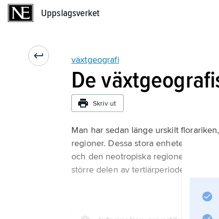
Uppslagsverket
Uppslagsverket
växtgeografi
De växtgeografi
Skriv ut
Man har sedan länge urskilt florarike
regioner. Dessa stora enheter har evolu
och den neotropiska regionen på grund
större delen av tertiärperioden.