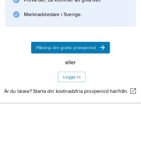
Prova det, du kommer att gilla det!
reflekteras och sprids. De utbreder sig i
Marknadsledare i Sverige.
vakuum med samma hastighet, 299 792 km/s
(cirka 3 · 10
8
m/s). I andra
Elektromagnetisk
Påbörja din gratis provperiod
vågutbredning
eller
Logga in
Är du lärare? Starta din kostnadsfria provperiod härifrån.
Information om artikeln