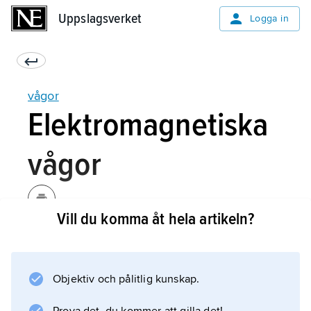
Uppslagsverket
Uppslagsverket
Logga in
vågor
Elektromagnetiska
vågor
Vill du komma åt hela artikeln?
Synligt ljus och radiovågor är exempel på
elektromagnetiska vågrörelser (se tabell). Hur
olika de än kan tyckas för oss har alla
Objektiv och pålitlig kunskap.
elektromagnetiska vågor i många fall samma
fysikaliska egenskaper: de bryts, böjs,