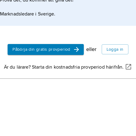
Prova det, du kommer att gilla det!
Marknadsledare i Sverige.
eller
Påbörja din gratis provperiod
Logga in
Är du lärare? Starta din kostnadsfria provperiod härifrån.