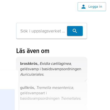
Logga in
Läs även om
broskkrös,
Exidia cartilaginea
,
gelésvamp i basidsvampsordningen
Auriculariales
.
gullkrös,
Tremella mesenterica
,
gelésvampsart i
basidsvampsordningen
Tremellales
.