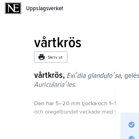
Uppslagsverket
Uppslagsverket
vårtkrös
Skriv ut
vårtkrös,
Exiʹdia glanduloʹsa
,
gelé
Auriculariaʹles
.
Den har 5–20 mm tjocka och 1–10 cm breda 
och oregelbundet veckade med småvårtig 