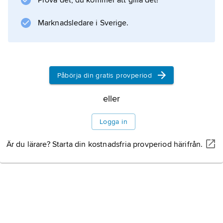
Prova det, du kommer att gilla det!
Marknadsledare i Sverige.
Påbörja din gratis provperiod
eller
Logga in
Är du lärare? Starta din kostnadsfria provperiod härifrån.