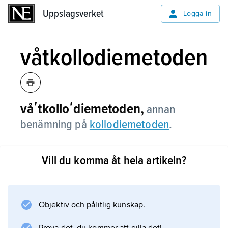
Uppslagsverket
Uppslagsverket
Logga in
våtkollodiemetoden
våʹtkolloʹdiemetoden,
annan
benämning på
kollodiemetoden
.
Vill du komma åt hela artikeln?
Information om artikeln
Objektiv och pålitlig kunskap.