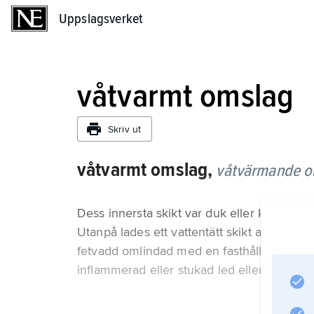
Uppslagsverket
Uppslagsverket
våtvarmt omslag
Skriv ut
våtvarmt omslag,
våtvärmande o
Dess innersta skikt var duk eller kompress
Utanpå lades ett vattentätt skikt av vaxduk
fetvadd omlindad med en fasthållande ytte
inflammerad eller stukad led eller en hudi