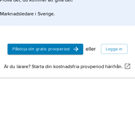
Prova det, du kommer att gilla det!
Marknadsledare i Sverige.
eller
Påbörja din gratis provperiod
Logga in
Är du lärare? Starta din kostnadsfria provperiod härifrån.