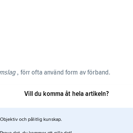
mslag
, förr ofta använd form av förband.
er som fuktas med t.ex. vatten eller Burows lösning.
Vill du komma åt hela artikeln?
 eller liknande och ytterst ett värmande lager
rduk. Förbandet anbringades över t.ex. en
nfektion och ansågs vara
Objektiv och pålitlig kunskap.