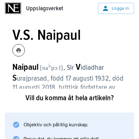
Uppslagsverket
Uppslagsverket
Logga in
V.S. Naipaul
Naipaul
V
i
, Sir
idiadhar
[na
ʹpɔ:l]
S
urajprasad,
född 17 augusti 1932, död
11 augusti 2018, brittisk författare av
indisk härkomst, uppvuxen på Trinidad,
Vill du komma åt hela artikeln?
Nobelpristagare i litteratur 2001.
I sina tidiga berättelser, t.ex. novellerna i
Objektiv och pålitlig kunskap.
Miguel Street
(1959) eller romanen