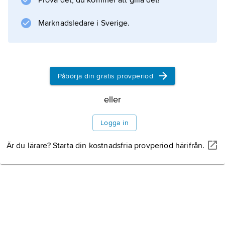
Prova det, du kommer att gilla det!
Marknadsledare i Sverige.
Påbörja din gratis provperiod
eller
Logga in
Är du lärare? Starta din kostnadsfria provperiod härifrån.