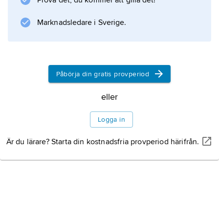
Prova det, du kommer att gilla det!
Marknadsledare i Sverige.
Påbörja din gratis provperiod
eller
Logga in
Är du lärare? Starta din kostnadsfria provperiod härifrån.