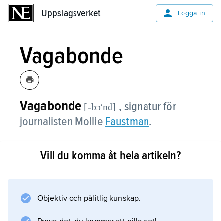
Uppslagsverket
Uppslagsverket
Logga in
Vagabonde
Vagabonde
, signatur för
[-bɔʹnd]
journalisten Mollie
Faustman
.
Vill du komma åt hela artikeln?
Information om artikeln
Objektiv och pålitlig kunskap.