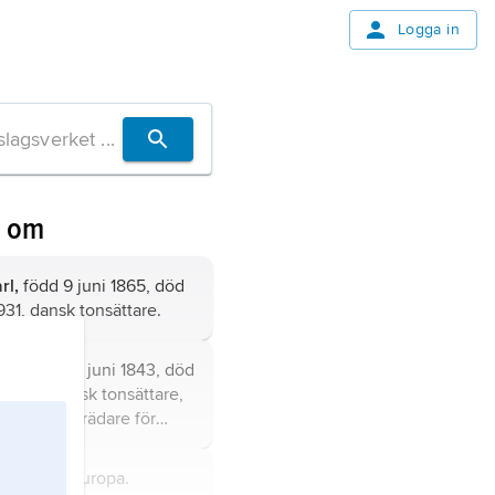
Logga in
n om
rl,
född 9 juni 1865, död
931, dansk tonsättare.
rd,
född 15 juni 1843, död
 1907, norsk tonsättare,
rämsta företrädare för
antiken, ryktbar även
 och dirigent.
tat i Nordeuropa.