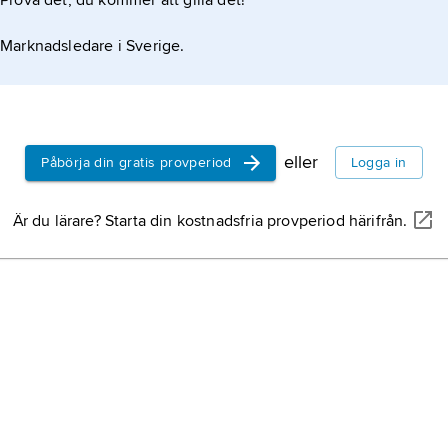
Prova det, du kommer att gilla det!
Sverige,
st
Marknadsledare i Sverige.
halvön, nor
eller
Påbörja din gratis provperiod
Logga in
Är du lärare? Starta din kostnadsfria provperiod härifrån.