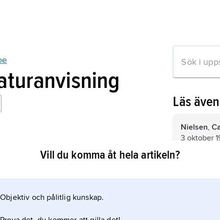
oe
raturanvisning
Läs äve
Nielsen
,
Ca
3 oktober 1
oe
Vill du komma åt hela artikeln?
a upplagan 1979).
Grieg
,
Edva
4 september
sitt lands f
nationalrom
Objektiv och pålitlig kunskap.
mation om artikeln
som pianist
Danmark,
s