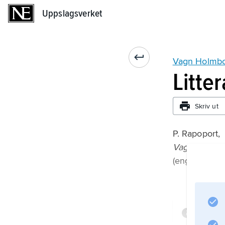
Uppslagsverket
Uppslagsverket
Vagn Holmb
Litte
Skriv ut
P. Rapoport,
Vagn Holmb
(engelska, 2:
Infor