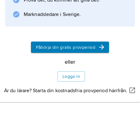
Prova det, du kommer att gilla det!
Marknadsledare i Sverige.
Påbörja din gratis provperiod
eller
Logga in
Är du lärare? Starta din kostnadsfria provperiod härifrån.