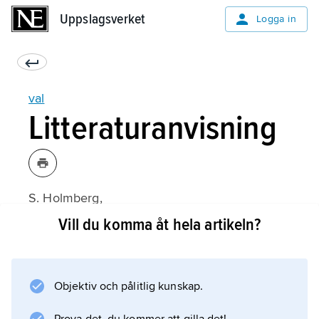
Uppslagsverket
Uppslagsverket
Logga in
val
Litteraturanvisning
S. Holmberg,
Välja parti
Vill du komma åt hela artikeln?
(2000);
Objektiv och pålitlig kunskap.
Information om artikeln