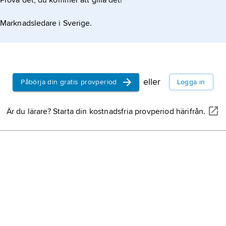
Prova det, du kommer att gilla det!
Marknadsledare i Sverige.
eller
Påbörja din gratis provperiod
Logga in
Är du lärare? Starta din kostnadsfria provperiod härifrån.