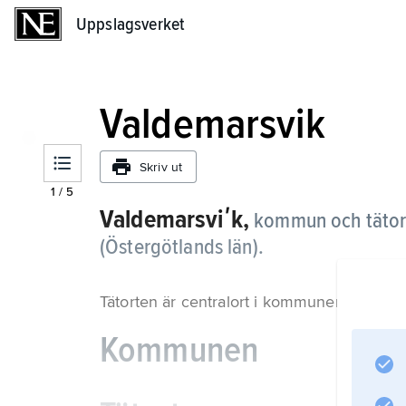
Uppslagsverket
Uppslagsverket
Valdemarsvik
Skriv ut
1
/
5
Valdemarsviʹk,
kommun och tätor
(Östergötlands län).
Tätorten är centralort i kommunen med 
Kommunen